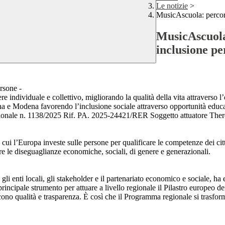
Le notizie
>
MusicAscuola: percors
MusicAscuola
inclusione pe
ersone -
ere individuale e collettivo, migliorando la qualità della vita attraverso
e Modena favorendo l’inclusione sociale attraverso opportunità educativ
ionale n. 1138/2025 Rif. PA. 2025-24421/RER Soggetto attuatore Ther
cui l’Europa investe sulle persone per qualificare le competenze dei citt
e le diseguaglianze economiche, sociali, di genere e generazionali.
 enti locali, gli stakeholder e il partenariato economico e sociale, ha 
principale strumento per attuare a livello regionale il Pilastro europeo dei 
no qualità e trasparenza. È così che il Programma regionale si trasform