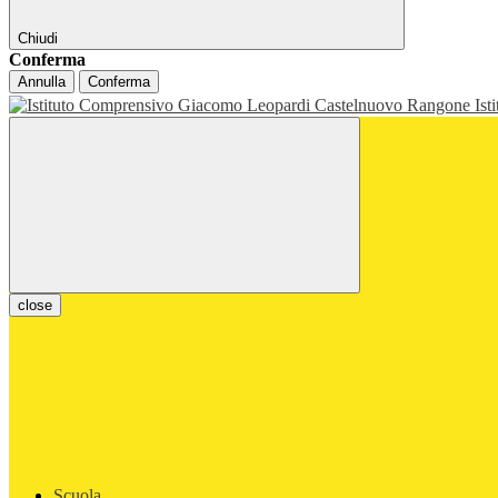
Chiudi
Conferma
Annulla
Conferma
Ist
close
Scuola