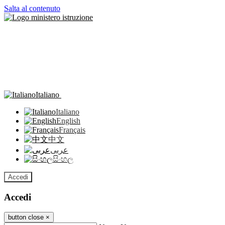
Salta al contenuto
Italiano
Italiano
English
Français
中文
عربى
සිංහල
Accedi
Accedi
button close
×