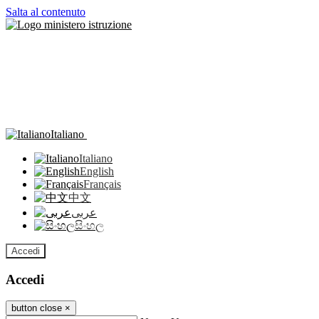
Salta al contenuto
Italiano
Italiano
English
Français
中文
عربى
සිංහල
Accedi
Accedi
button close
×