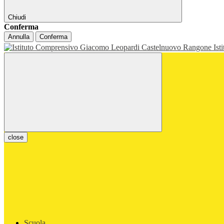
Chiudi
Conferma
Annulla
Conferma
Ist
close
Scuola