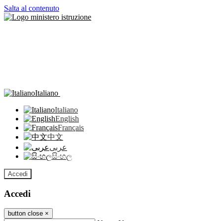
Salta al contenuto
Italiano
Italiano
English
Français
中文
عربى
සිංහල
Accedi
Accedi
button close
×