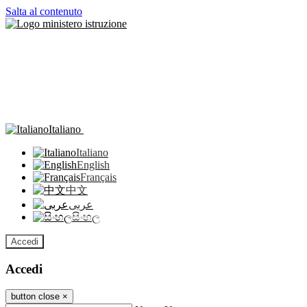
Salta al contenuto
Italiano
Italiano
English
Français
中文
عربى
සිංහල
Accedi
Accedi
button close
×