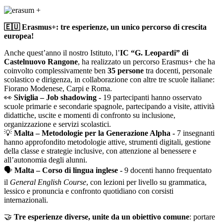
🇪🇺 Erasmus+: tre esperienze, un unico percorso di crescita
europea!
Anche quest’anno il nostro Istituto, l’
IC “G. Leopardi” di
Castelnuovo Rangone
, ha realizzato un percorso Erasmus+ che ha
coinvolto complessivamente ben
35 persone
tra docenti, personale
scolastico e dirigenza, in collaborazione con altre tre scuole italiane:
Fiorano Modenese, Carpi e Roma.
👀
Siviglia – Job shadowing -
19 partecipanti hanno osservato
scuole primarie e secondarie spagnole, partecipando a visite, attività
didattiche, uscite e momenti di confronto su inclusione,
organizzazione e servizi scolastici.
💡
Malta – Metodologie per la Generazione Alpha -
7 insegnanti
hanno approfondito metodologie attive, strumenti digitali, gestione
della classe e strategie inclusive, con attenzione al benessere e
all’autonomia degli alunni.
🗣️
Malta – Corso di lingua inglese -
9 docenti hanno frequentato
il
General English Course
, con lezioni per livello su grammatica,
lessico e pronuncia e confronto quotidiano con corsisti
internazionali.
🤝
Tre esperienze diverse, unite da un obiettivo comune
: portare