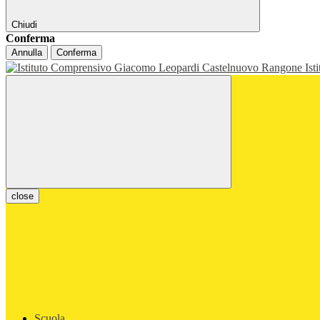
Chiudi
Conferma
Annulla
Conferma
Ist
close
Scuola