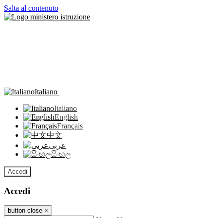
Salta al contenuto
Italiano
Italiano
English
Français
中文
عربى
සිංහල
Accedi
Accedi
button close
×