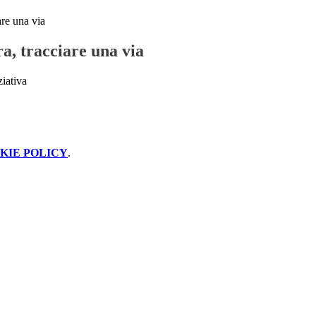
are una via
a, tracciare una via
ziativa
KIE POLICY
.