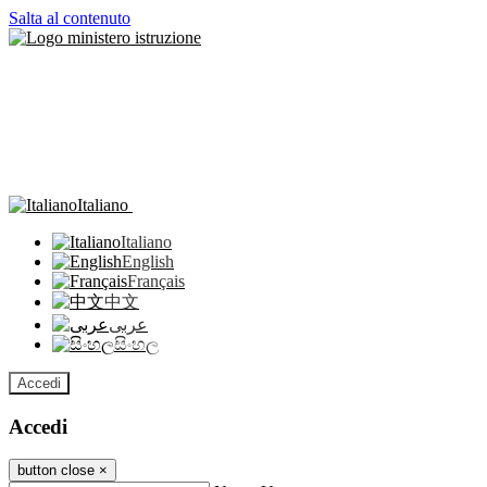
Salta al contenuto
Italiano
Italiano
English
Français
中文
عربى
සිංහල
Accedi
Accedi
button close
×