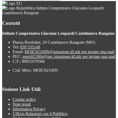
Istituto Comprensivo Giacomo Leopardi
Castelnuovo Rangone
Contatti
Istituto Comprensivo Giacomo Leopardi Castelnuovo Rangone
Piazza Brodolini, 10 Castelnuovo Rangone (MO)
Tel:
059 535149
Email:
MOIC82100N@istruzione.it
Link per inviare una mail
PEC:
moic82100n@pec.istruzione.it
Link per inviare una mail
C.F.: 80011070366
Cod. Mecc. MOIC82100N
Sezione Link Utili
Cookie policy
Note legali
Informativa Privacy
Ufficio Relazioni con il Pubblico