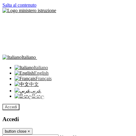
Salta al contenuto
Italiano
Italiano
English
Français
中文
عربى
සිංහල
Accedi
Accedi
button close
×