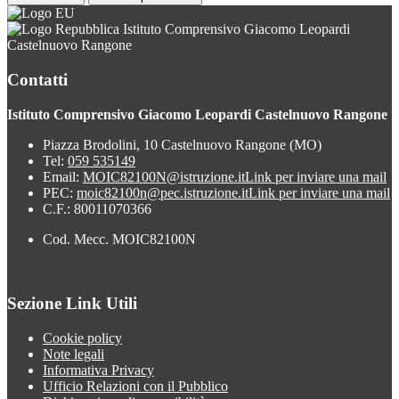
Istituto Comprensivo Giacomo Leopardi
Castelnuovo Rangone
Contatti
Istituto Comprensivo Giacomo Leopardi Castelnuovo Rangone
Piazza Brodolini, 10 Castelnuovo Rangone (MO)
Tel:
059 535149
Email:
MOIC82100N@istruzione.it
Link per inviare una mail
PEC:
moic82100n@pec.istruzione.it
Link per inviare una mail
C.F.: 80011070366
Cod. Mecc. MOIC82100N
Sezione Link Utili
Cookie policy
Note legali
Informativa Privacy
Ufficio Relazioni con il Pubblico