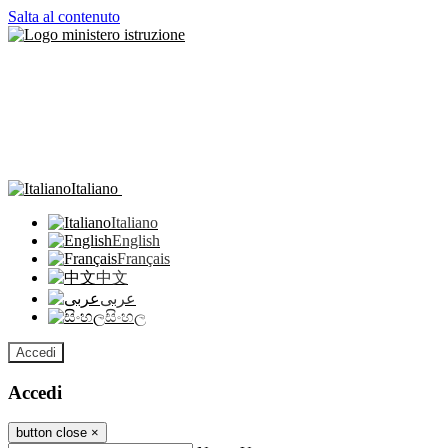
Salta al contenuto
Italiano
Italiano
English
Français
中文
عربى
සිංහල
Accedi
Accedi
button close
×