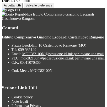
Durata:
30 minuti
Accetta tutti
Salva le preferenze
Istituto Comprensivo Giacomo Leopardi
Castelnuovo Rangone
Contatti
Istituto Comprensivo Giacomo Leopardi Castelnuovo Rangone
Piazza Brodolini, 10 Castelnuovo Rangone (MO)
Tel:
059 535149
Email:
MOIC82100N@istruzione.it
Link per inviare una mail
PEC:
moic82100n@pec.istruzione.it
Link per inviare una mail
C.F.: 80011070366
Cod. Mecc. MOIC82100N
Sezione Link Utili
Cookie policy
Note legali
Informativa Privacy