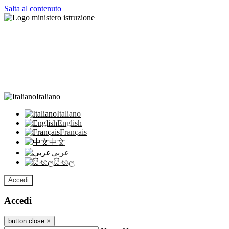
Salta al contenuto
Italiano
Italiano
English
Français
中文
عربى
සිංහල
Accedi
Accedi
button close
×