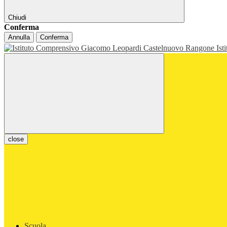
Chiudi
Conferma
Annulla
Conferma
Ist
close
Scuola