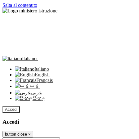
Salta al contenuto
Italiano
Italiano
English
Français
中文
عربى
සිංහල
Accedi
Accedi
button close
×