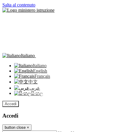
Salta al contenuto
Italiano
Italiano
English
Français
中文
عربى
සිංහල
Accedi
Accedi
button close
×