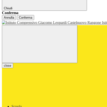
Chiudi
Conferma
Annulla
Conferma
Ist
close
Scuola