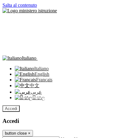
Salta al contenuto
Italiano
Italiano
English
Français
中文
عربى
සිංහල
Accedi
Accedi
button close
×