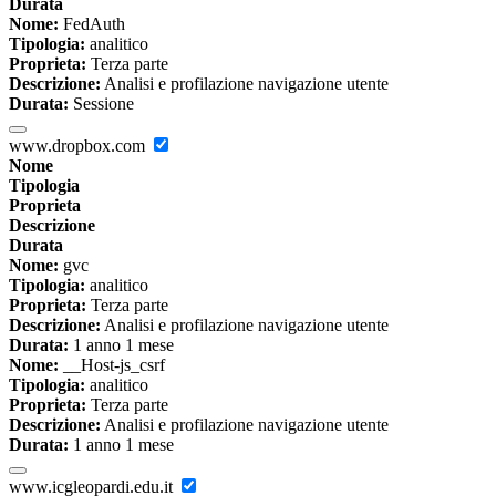
Durata
Nome:
FedAuth
Tipologia:
analitico
Proprieta:
Terza parte
Descrizione:
Analisi e profilazione navigazione utente
Durata:
Sessione
www.dropbox.com
Nome
Tipologia
Proprieta
Descrizione
Durata
Nome:
gvc
Tipologia:
analitico
Proprieta:
Terza parte
Descrizione:
Analisi e profilazione navigazione utente
Durata:
1 anno 1 mese
Nome:
__Host-js_csrf
Tipologia:
analitico
Proprieta:
Terza parte
Descrizione:
Analisi e profilazione navigazione utente
Durata:
1 anno 1 mese
www.icgleopardi.edu.it