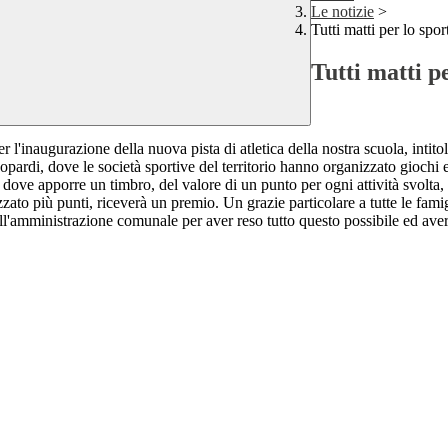
Le notizie
>
Tutti matti per lo spor
Tutti matti p
per l'inaugurazione della nuova pista di atletica della nostra scuola, int
pardi, dove le società sportive del territorio hanno organizzato giochi e
a dove apporre un timbro, del valore di un punto per ogni attività svolta, 
izzato più punti, riceverà un premio. Un grazie particolare a tutte le fami
all'amministrazione comunale per aver reso tutto questo possibile ed ave