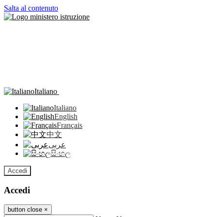
Salta al contenuto
Italiano
Italiano
English
Français
中文
عربى
සිංහල
Accedi
Accedi
button close
×