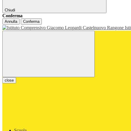
Chiudi
Conferma
Annulla
Conferma
Ist
close
Scuola