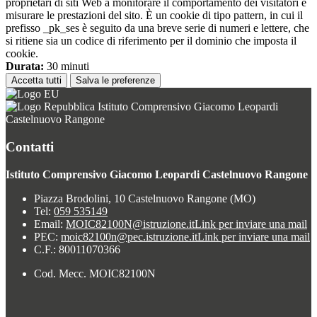
proprietari di siti Web a monitorare il comportamento dei visitatori e
misurare le prestazioni del sito. È un cookie di tipo pattern, in cui il
prefisso _pk_ses è seguito da una breve serie di numeri e lettere, che
si ritiene sia un codice di riferimento per il dominio che imposta il
cookie.
Durata:
30 minuti
Accetta tutti
Salva le preferenze
Istituto Comprensivo Giacomo Leopardi
Castelnuovo Rangone
Contatti
Istituto Comprensivo Giacomo Leopardi Castelnuovo Rangone
Piazza Brodolini, 10 Castelnuovo Rangone (MO)
Tel:
059 535149
Email:
MOIC82100N@istruzione.it
Link per inviare una mail
PEC:
moic82100n@pec.istruzione.it
Link per inviare una mail
C.F.: 80011070366
Cod. Mecc. MOIC82100N