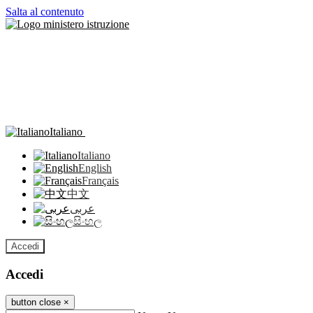
Salta al contenuto
Italiano
Italiano
English
Français
中文
عربى
සිංහල
Accedi
Accedi
button close
×