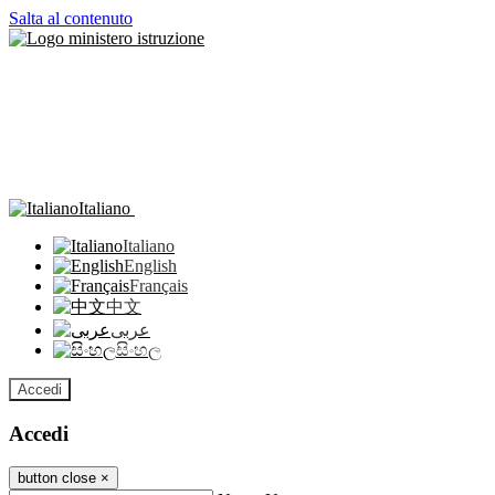
Salta al contenuto
Italiano
Italiano
English
Français
中文
عربى
සිංහල
Accedi
Accedi
button close
×