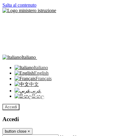
Salta al contenuto
Italiano
Italiano
English
Français
中文
عربى
සිංහල
Accedi
Accedi
button close
×