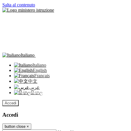
Salta al contenuto
Italiano
Italiano
English
Français
中文
عربى
සිංහල
Accedi
Accedi
button close
×