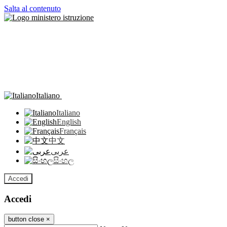
Salta al contenuto
Italiano
Italiano
English
Français
中文
عربى
සිංහල
Accedi
Accedi
button close
×