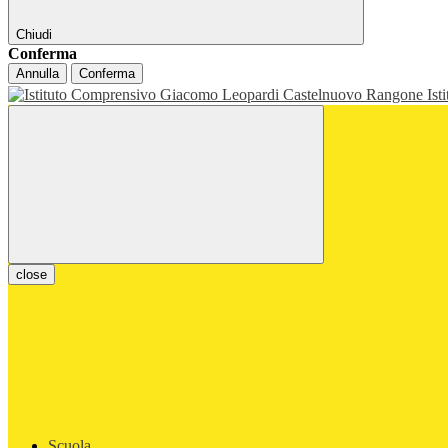
Chiudi
Conferma
Annulla
Conferma
Ist
close
Scuola