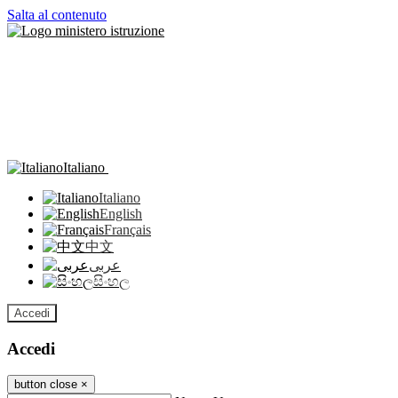
Salta al contenuto
Italiano
Italiano
English
Français
中文
عربى
සිංහල
Accedi
Accedi
button close
×